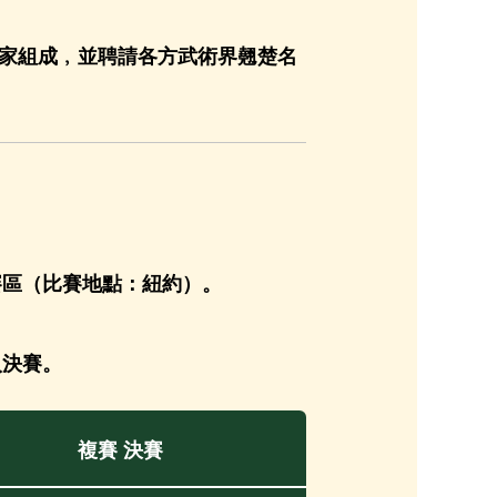
家組成﹐並聘請各方武術界翹楚名
賽區（比賽地點：紐約）。
入決賽。
複賽 決賽