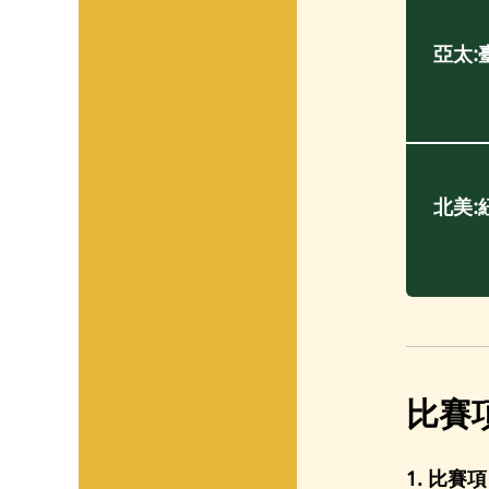
亞太:
北美:
比賽
1. 比