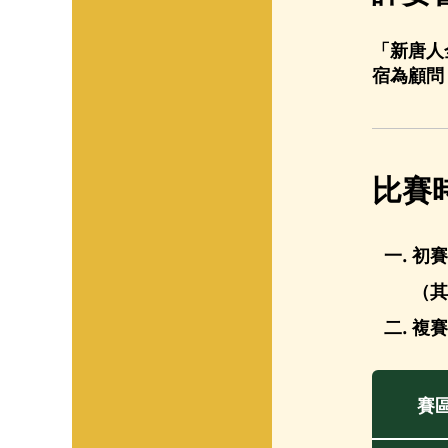
「新唐人
宿為顧問
比賽
初賽
（其
複賽
賽