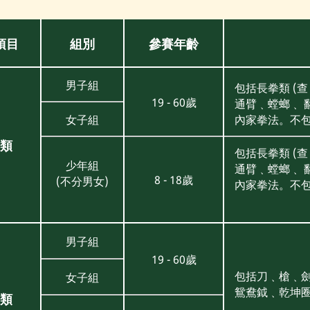
項目
組別
參賽年齡
男子組
包括長拳類 (
19 - 60歲
通臂﹑螳螂﹑ 
女子組
內家拳法。不
類
包括長拳類 (
少年組
通臂﹑螳螂﹑ 
8 - 18歲
(不分男女)
內家拳法。不
男子組
19 - 60歲
包括刀﹑槍﹑劍
女子組
鴛鴦鉞﹑乾坤
類