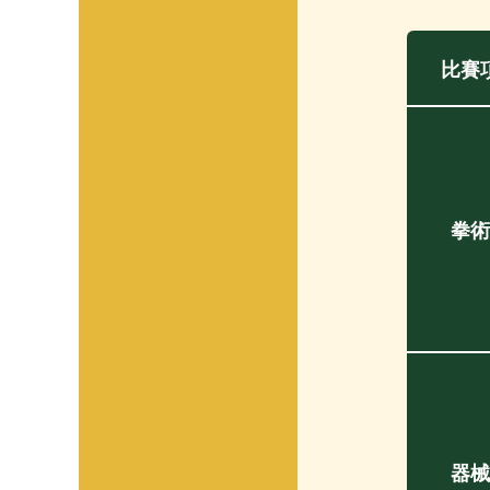
比賽
拳術
器械